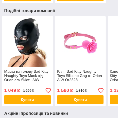
Подібні товари компанії
Маска на голову Bad Kitty
Кляп Bad Kitty Naughty
Кап
Naughty Toys Mask від
Toys Silicone Gag от Orion
Kitty
Orion aiw Якість AIW
AIW Or2523
Orio
Or483
Or2
1 049
1 560
1 1
₴
₴
1 299 ₴
1 810 ₴
Купити
Купити
Акційні пропозиції та новинки