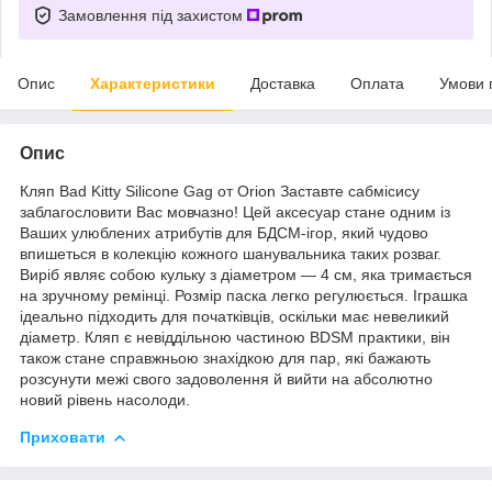
Замовлення під захистом
Опис
Характеристики
Доставка
Оплата
Умови 
Опис
Кляп Bad Kitty Silicone Gag от Orion Заставте сабмісису
заблагословити Вас мовчазно! Цей аксесуар стане одним із
Ваших улюблених атрибутів для БДСМ-ігор, який чудово
впишеться в колекцію кожного шанувальника таких розваг.
Виріб являє собою кульку з діаметром — 4 см, яка тримається
на зручному ремінці. Розмір паска легко регулюється. Іграшка
ідеально підходить для початківців, оскільки має невеликий
діаметр. Кляп є невіддільною частиною BDSM практики, він
також стане справжньою знахідкою для пар, які бажають
розсунути межі свого задоволення й вийти на абсолютно
новий рівень насолоди.
Приховати