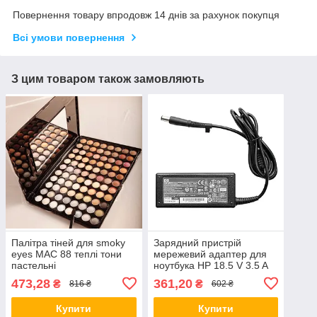
Повернення товару впродовж 14 днів за рахунок покупця
Всі умови повернення
З цим товаром також замовляють
Палітра тіней для smoky
Зарядний пристрій
eyes MAC 88 теплі тони
мережевий адаптер для
пастельні
ноутбука HP 18.5 V 3.5 A
65 W штекер 7.4*5.0
473,28
361,20
₴
₴
816 ₴
602 ₴
Compaq
Купити
Купити