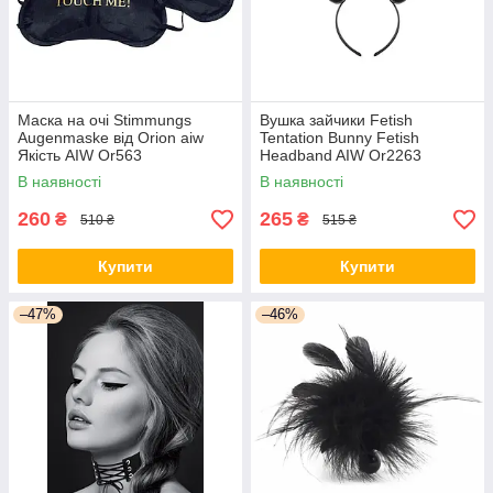
Маска на очі Stimmungs
Вушка зайчики Fetish
Augenmaske від Orion aiw
Tentation Bunny Fetish
Якість AIW Or563
Headband AIW Or2263
В наявності
В наявності
260
265
₴
₴
510 ₴
515 ₴
Купити
Купити
–47%
–46%