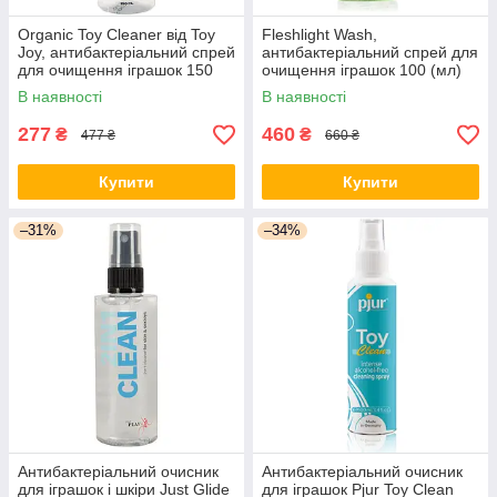
Organic Toy Cleaner від Toy
Fleshlight Wash,
Joy, антибактеріальний спрей
антибактеріальний спрей для
для очищення іграшок 150
очищення іграшок 100 (мл)
(мл) aiw Якість AIW Or50
aiw Якість AIW Or252
В наявності
В наявності
277
460
₴
₴
477 ₴
660 ₴
Купити
Купити
–31%
–34%
Антибактеріальний очисник
Антибактеріальний очисник
для іграшок і шкіри Just Glide
для іграшок Pjur Toy Clean