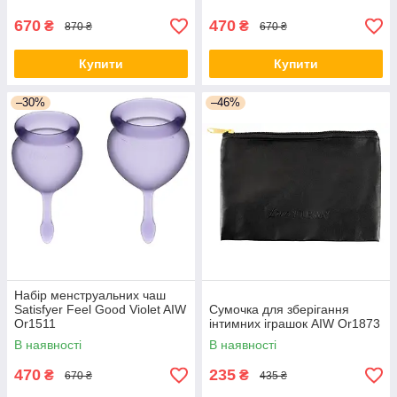
670
470
₴
₴
870 ₴
670 ₴
Купити
Купити
–30%
–46%
Набір менструальних чаш
Satisfyer Feel Good Violet AIW
Сумочка для зберігання
Or1511
інтимних іграшок AIW Or1873
В наявності
В наявності
470
235
₴
₴
670 ₴
435 ₴