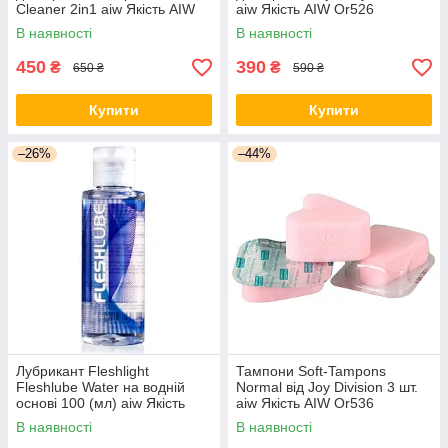
Cleaner 2in1 aiw Якість AIW
aiw Якість AIW Or526
Or321
В наявності
В наявності
450
390
₴
₴
650 ₴
590 ₴
Купити
Купити
–26%
–44%
Лубрикант Fleshlight
Тампони Soft-Tampons
Fleshlube Water на водній
Normal від Joy Division 3 шт.
основі 100 (мл) aiw Якість
aiw Якість AIW Or536
AIW Or530
В наявності
В наявності