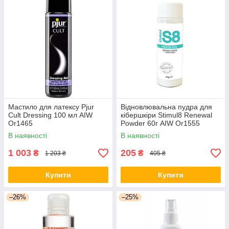
Мастило для латексу Pjur
Відновлювальна пудра для
Cult Dressing 100 мл AIW
кібершкіри Stimul8 Renewal
Or1465
Powder 60г AIW Or1555
В наявності
В наявності
1 003
205
₴
₴
1 203 ₴
405 ₴
Купити
Купити
–26%
–25%