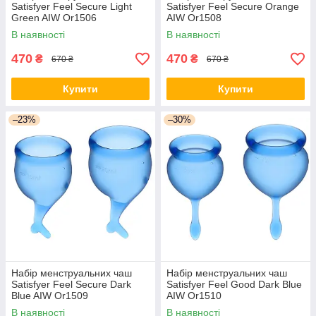
Satisfyer Feel Secure Light
Satisfyer Feel Secure Orange
Green AIW Or1506
AIW Or1508
В наявності
В наявності
470
470
₴
₴
670 ₴
670 ₴
Купити
Купити
–23%
–30%
Набір менструальних чаш
Набір менструальних чаш
Satisfyer Feel Secure Dark
Satisfyer Feel Good Dark Blue
Blue AIW Or1509
AIW Or1510
В наявності
В наявності