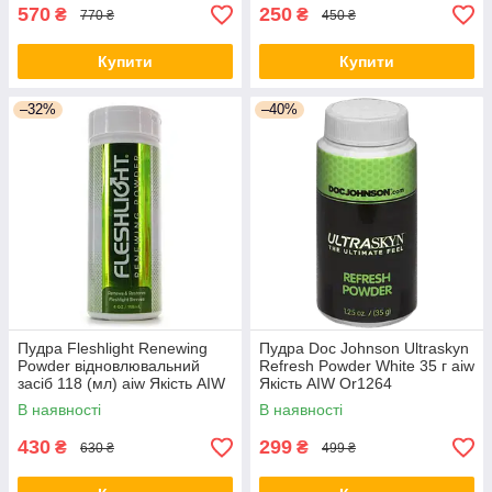
570
250
₴
₴
770 ₴
450 ₴
Купити
Купити
–32%
–40%
Пудра Fleshlight Renewing
Пудра Doc Johnson Ultraskyn
Powder відновлювальний
Refresh Powder White 35 г aiw
засіб 118 (мл) aiw Якість AIW
Якість AIW Or1264
Or748
В наявності
В наявності
430
299
₴
₴
630 ₴
499 ₴