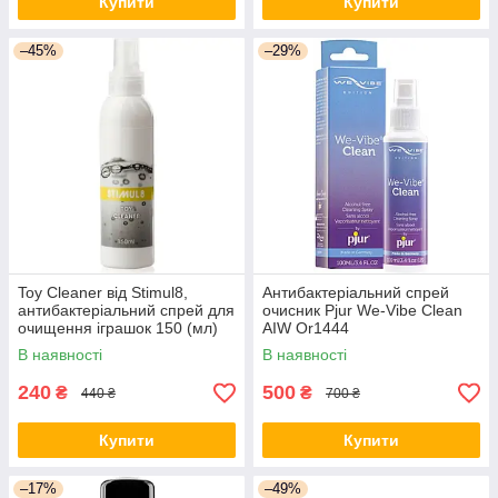
Купити
Купити
–45%
–29%
Toy Cleaner від Stimul8,
Антибактеріальний спрей
антибактеріальний спрей для
очисник Pjur We-Vibe Clean
очищення іграшок 150 (мл)
AIW Or1444
aiw Якість AIW Or766
В наявності
В наявності
240
500
₴
₴
440 ₴
700 ₴
Купити
Купити
–17%
–49%