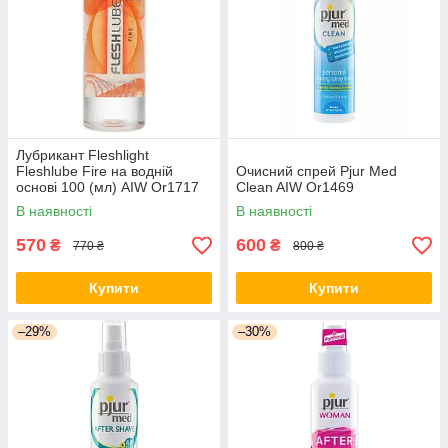
Лубрикант Fleshlight
Fleshlube Fire на водній
Очисний спрей Pjur Med
основі 100 (мл) AIW Or1717
Clean AIW Or1469
В наявності
В наявності
570
600
₴
₴
770 ₴
800 ₴
Купити
Купити
–29%
–30%