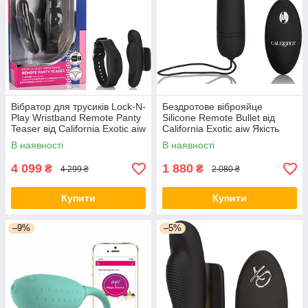
Вібратор для трусиків Lock-N-
Бездротове віброяйце
Play Wristband Remote Panty
Silicone Remote Bullet від
Teaser від California Exotic aiw
California Exotic aiw Якість
Якість AIW Or1197
AIW Or1060
В наявності
В наявності
4 099
1 880
₴
₴
4 299 ₴
2 080 ₴
Купити
Купити
–9%
–5%