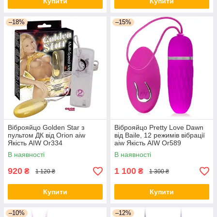
Купити
Купити
–18%
–15%
Віброяйцо Golden Star з
Віброяйцо Pretty Love Dawn
пультом ДК від Orion aiw
від Baile, 12 режимів вібрації
Якість AIW Or334
aiw Якість AIW Or589
В наявності
В наявності
920
1 100
₴
₴
1 120 ₴
1 300 ₴
Купити
Купити
–10%
–12%