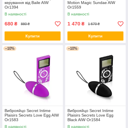
керування від Baile AIW
Motion Magic Sundae AIW
Or1394
Or1559
В наявності
В наявності
680
1 470
₴
₴
880 ₴
1 670 ₴
Купити
Купити
–10%
–10%
Виброяйцо Secret Intime
Виброяйцо Secret Intime
Plaisirs Secrets Love Egg AIW
Plaisirs Secrets Love Egg
Or1583
Black AIW Or1584
В наявності
В наявності