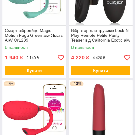
Смарт віброяйце Magic
Вібратор для трусиків Lock-N-
Motion Fugu Green aiw Якість
Play Remote Petite Panty
AIW Or1239
Teaser від California Exotic aiw
Якість AIW Or1076
В наявності
В наявності
1 940
4 220
₴
₴
2 140 ₴
4 420 ₴
Купити
Купити
–9%
–13%