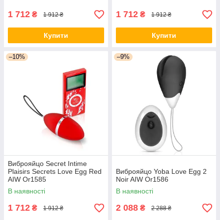
1 712
1 712
₴
₴
1 912 ₴
1 912 ₴
Купити
Купити
–10%
–9%
Виброяйцо Secret Intime
Plaisirs Secrets Love Egg Red
Виброяйцо Yoba Love Egg 2
AIW Or1585
Noir AIW Or1586
В наявності
В наявності
1 712
2 088
₴
₴
1 912 ₴
2 288 ₴