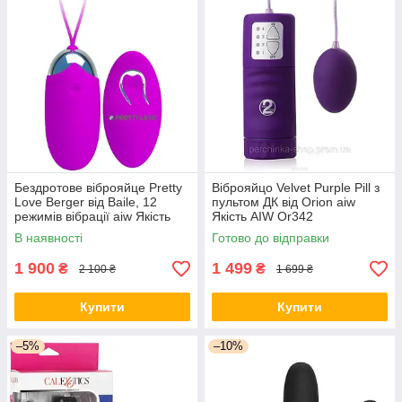
Бездротове віброяйце Pretty
Віброяйцо Velvet Purple Pill з
Love Berger від Baile, 12
пультом ДК від Orion aiw
режимів вібрації aiw Якість
Якість AIW Or342
AIW Or684
В наявності
Готово до відправки
1 900
1 499
₴
₴
2 100 ₴
1 699 ₴
Купити
Купити
–5%
–10%