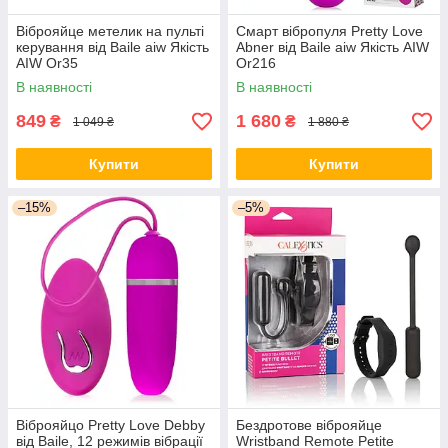
Віброяйце метелик на пульті
Смарт вібропуля Pretty Love
керування від Baile aiw Якість
Abner від Baile aiw Якість AIW
AIW Or35
Or216
В наявності
В наявності
849
1 680
₴
₴
1 049 ₴
1 880 ₴
Купити
Купити
–15%
–5%
Віброяйцо Pretty Love Debby
Бездротове віброяйце
від Baile, 12 режимів вібрації
Wristband Remote Petite