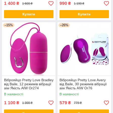
1 400
990
₴
₴
1 600 ₴
1 190 ₴
Купити
Купити
–15%
–26%
Віброяйцо Pretty Love Bradley
Віброяйцо Pretty Love Avery
від Baile, 12 режимів вібрації
від Baile, 30 режимів вібрації
aiw Якість AIW Or274
aiw Якість AIW Or76
В наявності
В наявності
1 100
579
₴
₴
1 300 ₴
779 ₴