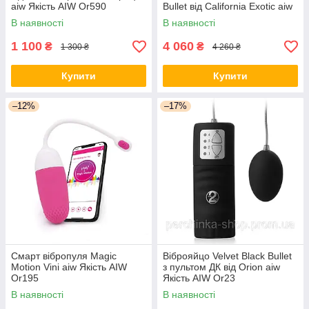
aiw Якість AIW Or590
Bullet від California Exotic aiw
Якість AIW Or1206
В наявності
В наявності
1 100
4 060
₴
₴
1 300 ₴
4 260 ₴
Купити
Купити
–12%
–17%
Смарт вібропуля Magic
Віброяйцо Velvet Black Bullet
Motion Vini aiw Якість AIW
з пультом ДК від Orion aiw
Or195
Якість AIW Or23
В наявності
В наявності