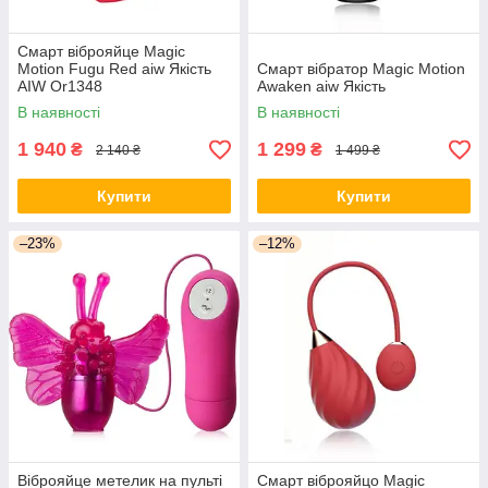
Смарт віброяйце Magic
Motion Fugu Red aiw Якість
Смарт вібратор Magic Motion
AIW Or1348
Awaken aiw Якість
В наявності
В наявності
1 940
1 299
₴
₴
2 140 ₴
1 499 ₴
Купити
Купити
–23%
–12%
Віброяйце метелик на пульті
Смарт віброяйцо Magic