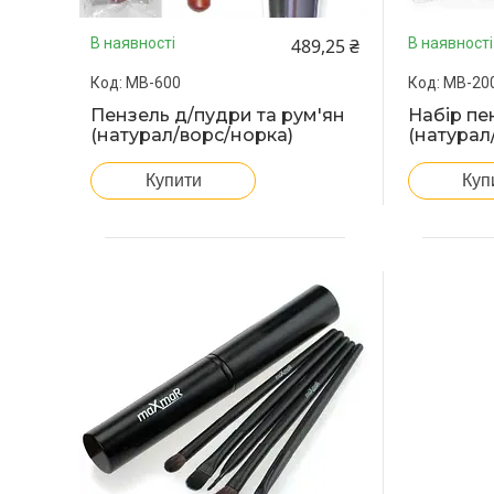
489,25 ₴
В наявності
В наявності
MB-600
MB-20
Пензель д/пудри та рум'ян
Набір пен
(натурал/ворс/норка)
(натурал
Купити
Куп