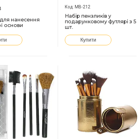
МВ-212
4
Набір пензликів у
 для нанесення
подарунковому футлярі з 5
ї основи
шт.
ити
Купити