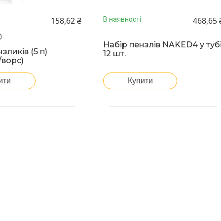
158,62 ₴
468,65 
В наявності
0
Набір пензлів NAKED4 у туб
зликів (5 п)
12 шт.
/ворс)
ити
Купити