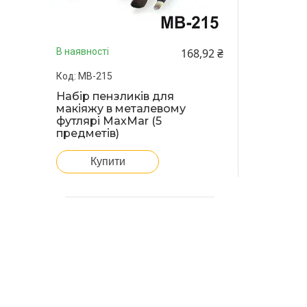
168,92 ₴
В наявності
MB-215
Набір пензликів для
макіяжу в металевому
футлярі МахМar (5
предметів)
Купити