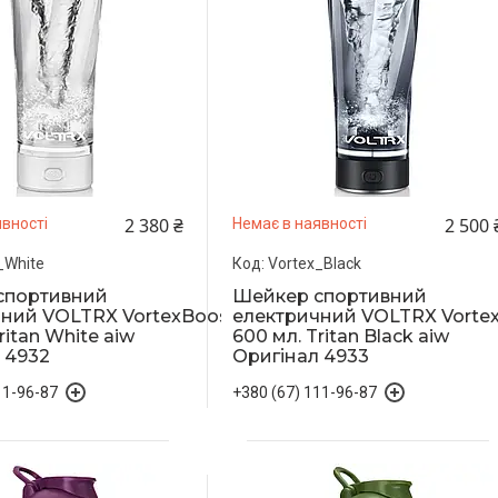
2 380 ₴
2 500 
вності
Немає в наявності
_White
Vortex_Black
спортивний
Шейкер спортивний
ний VOLTRX VortexBoost
електричний VOLTRX Vorte
ritan White aiw
600 мл. Tritan Black aiw
 4932
Оригінал 4933
11-96-87
+380 (67) 111-96-87