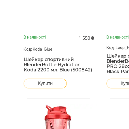
1 550 ₴
В наявності
В наявності
Loop_
Koda_Blue
Шейкер 
Шейкер спортивний
BlenderBo
BlenderBottle Hydration
PRO 28oz
Koda 2200 мл. Blue (500842)
Black Pan
Купити
Куп