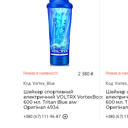
2 380 ₴
Немає в наявності
Немає в ная
Vortex_Blue
Vortex
Шейкер спортивний
Шейкер 
електричний VOLTRX VortexBoost
електрич
600 мл. Tritan Blue aiw
600 мл. T
Оригінал 4934
Оригінал
+380 (67) 111-96-87
+380 (67) 1