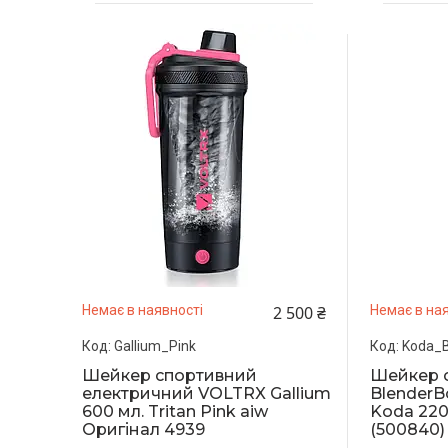
2 500 ₴
Немає в наявності
Немає в ная
Gallium_Pink
Koda_B
Шейкер спортивний
Шейкер 
електричний VOLTRX Gallium
BlenderBo
600 мл. Tritan Pink aiw
Koda 220
Оригінал 4939
(500840)