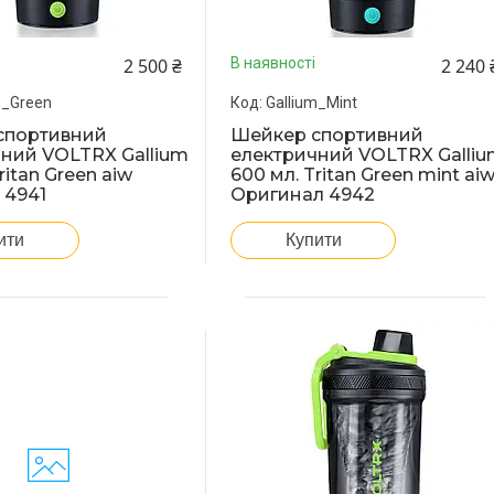
2 500 ₴
2 240 
В наявності
m_Green
Gallium_Mint
спортивний
Шейкер спортивний
ний VOLTRX Gallium
електричний VOLTRX Galli
ritan Green aiw
600 мл. Tritan Green mint ai
 4941
Оригинал 4942
ити
Купити