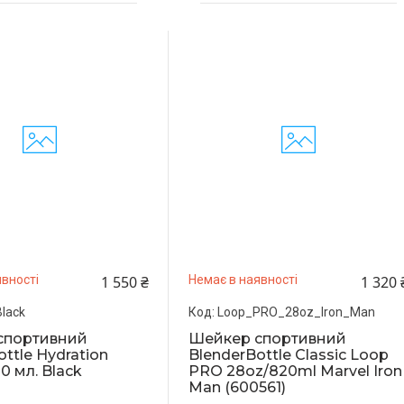
1 550 ₴
1 320 
вності
Немає в наявності
lack
Loop_PRO_28oz_Iron_Man
спортивний
Шейкер спортивний
ttle Hydration
BlenderBottle Classic Loop
0 мл. Black
PRO 28oz/820ml Marvel Iron
Man (600561)