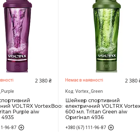
2 380 ₴
2 380 
вності
Немає в наявності
_Purple
Vortex_Green
спортивний
Шейкер спортивний
ний VOLTRX VortexBoost
електричний VOLTRX Vorte
ritan Purple aiw
600 мл. Tritan Green aiw
 4935
Оригінал 4936
11-96-87
+380 (67) 111-96-87