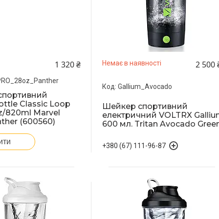
1 320 ₴
2 500 
Немає в наявності
PRO_28oz_Panther
Gallium_Avocado
спортивний
ttle Classic Loop
Шейкер спортивний
/820ml Marvel
електричний VOLTRX Galli
ther (600560)
600 мл. Tritan Avocado Gree
ити
+380 (67) 111-96-87