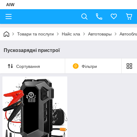
AIW
Товари та послуги
Найс хла
Автотовары
Автообл
Пускозарядні пристрої
Сортування
0
Фільтри