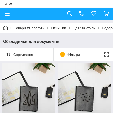
AIW
Товари та послуги
Біт інший
Одяг та стиль
Подор
Обкладинки для документів
Сортування
0
Фільтри