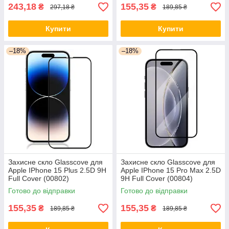
243,18
155,35
₴
₴
297,18 ₴
189,85 ₴
Купити
Купити
–18%
–18%
Захисне скло Glasscove для
Захисне скло Glasscove для
Apple IPhone 15 Plus 2.5D 9H
Apple IPhone 15 Pro Max 2.5D
Full Cover (00802)
9H Full Cover (00804)
Готово до відправки
Готово до відправки
155,35
155,35
₴
₴
189,85 ₴
189,85 ₴