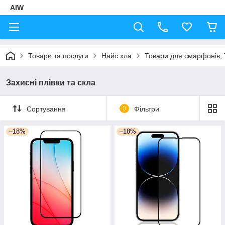
AIW
Товари та послуги
Найс хла
Товари для смарфонів, 
Захисні плівки та скла
Сортування
0
Фільтри
–18%
–18%