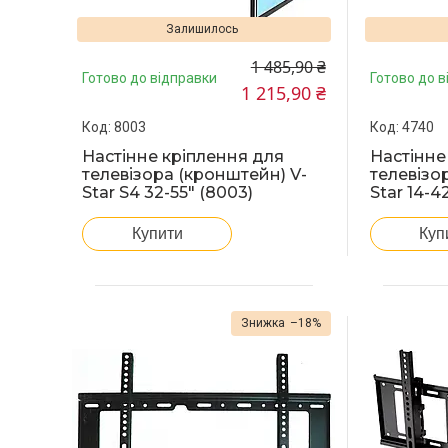
Залишилось
1 485,90 ₴
Готово до відправки
Готово до в
1 215,90 ₴
8003
4740
Настінне кріплення для
Настінне
телевізора (кронштейн) V-
телевізо
Star S4 32-55" (8003)
Star 14-4
Купити
Куп
–18%