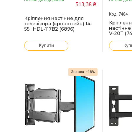
513,38 ₴
7484
Кріплення настінне для
Кріпленн
телевізора (кронштейн) 14-
настінне
55" HDL-117B2 (6896)
V-20T (7
Купити
Куп
–18%