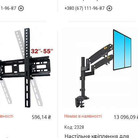
11-96-87
+380 (67) 111-96-87
596,14 ₴
13 096,09 
вності
Немає в наявності
2328
Настільне кріплення для