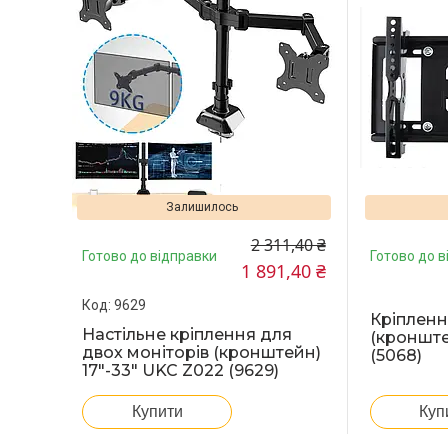
Залишилось
2 311,40 ₴
Готово до відправки
Готово до в
1 891,40 ₴
9629
Кріпленн
Настільне кріплення для
(кронште
двох моніторів (кронштейн)
(5068)
17"-33" UKC Z022 (9629)
Купити
Куп