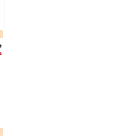
₴
₴
%