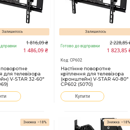
Залишилось
Залишилось
1 816,09 ₴
2 228,85 
ідправки
Готово до відправки
1 486,09 ₴
1 823,85 
CP602
 поворотне
Настінне поворотне
я для телевізора
кріплення для телевізора
йн) V-STAR 32-60"
(кронштейн) V-STAR 40-80"
069)
CP602 (5070)
ити
Купити
–18%
–18