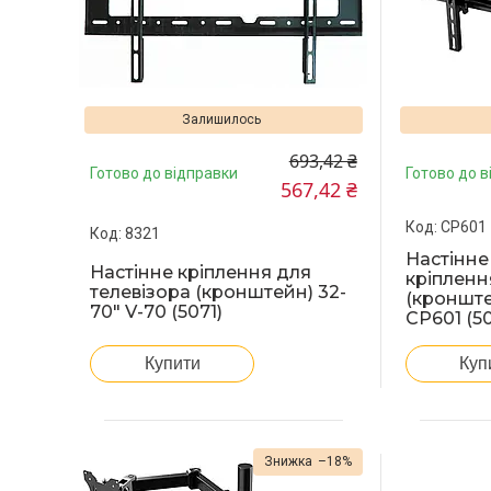
Залишилось
693,42 ₴
Готово до відправки
Готово до в
567,42 ₴
CP601
8321
Настінне
Настінне кріплення для
кріпленн
телевізора (кронштейн) 32-
(кронште
70" V-70 (5071)
CP601 (5
Купити
Куп
–18%