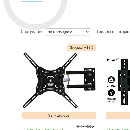
–18%
Залишилось
627,38 ₴
Готово до відправки
Готово до в