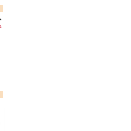
₴
₴
%