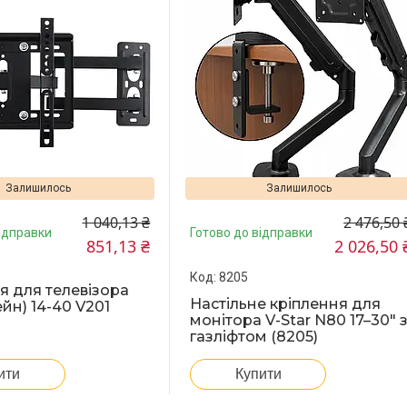
Залишилось
Залишилось
1 040,13 ₴
2 476,50 
ідправки
Готово до відправки
851,13 ₴
2 026,50 
8205
я для телевізора
Настільне кріплення для
йн) 14-40 V201
монітора V-Star N80 17–30" 
газліфтом (8205)
ити
Купити