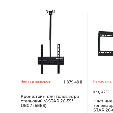
1 879,48 ₴
Немає в наявності
Немає в ная
4739
Кронштейн для телевізора
Настінне
стельовий V-STAR 26-55"
телевізо
D807 (6889)
STAR 26-6