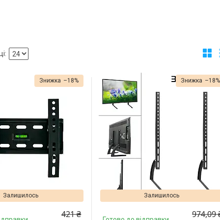
–18%
–18
Залишилось
Залишилось
421 ₴
974,09 
ідправки
Готово до відправки