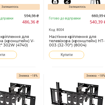
Залишилось
Залишилось
594,36 ₴
660,39 
ідправки
Готово до відправки
486,36 ₴
540,39 
8004
 кріплення для
Настінне кріплення для
ра (кронштейн) V-
телевізора (кронштейн) HT-
2" 302W (4740)
003 (32-70") (8004)
ити
Купити
–18%
–18