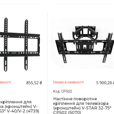
855,52 ₴
5 900,26 
вності
Немає в наявності
CP502
Настінне поворотне
 кріплення для
кріплення для телевізора
ра (кронштейн) V-
(кронштейн) V-STAR 32-75"
3" V-40/V-2 (4739)
CP502 (5070)