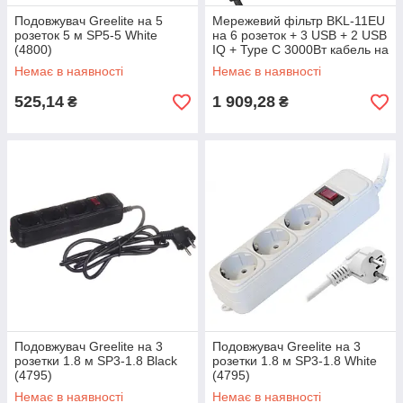
Подовжувач Greelite на 5
Мережевий фільтр BKL-11EU
розеток 5 м SP5-5 White
на 6 розеток + 3 USB + 2 USB
(4800)
IQ + Type C 3000Вт кабель на
2м Black
Немає в наявності
Немає в наявності
525,14
1 909,28
₴
₴
Подовжувач Greelite на 3
Подовжувач Greelite на 3
розетки 1.8 м SP3-1.8 Black
розетки 1.8 м SP3-1.8 White
(4795)
(4795)
Немає в наявності
Немає в наявності