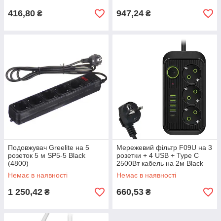
416,80
947,24
₴
₴
Подовжувач Greelite на 5
Мережевий фільтр F09U на 3
розеток 5 м SP5-5 Black
розетки + 4 USB + Type C
(4800)
2500Вт кабель на 2м Black
Немає в наявності
Немає в наявності
1 250,42
660,53
₴
₴