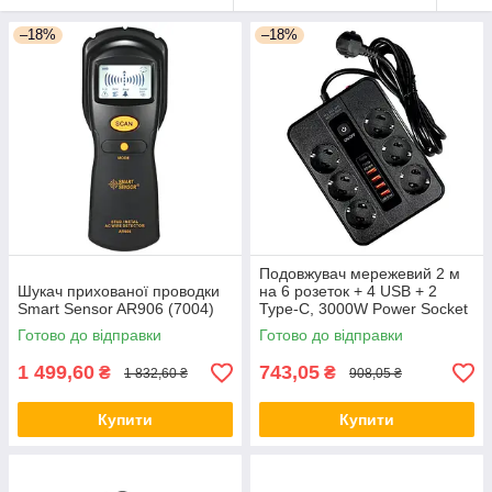
–18%
–18%
Подовжувач мережевий 2 м
Шукач прихованої проводки
на 6 розеток + 4 USB + 2
Smart Sensor AR906 (7004)
Type-C, 3000W Power Socket
F54-2PD Чорний
Готово до відправки
Готово до відправки
1 499,60
743,05
₴
₴
1 832,60 ₴
908,05 ₴
Купити
Купити