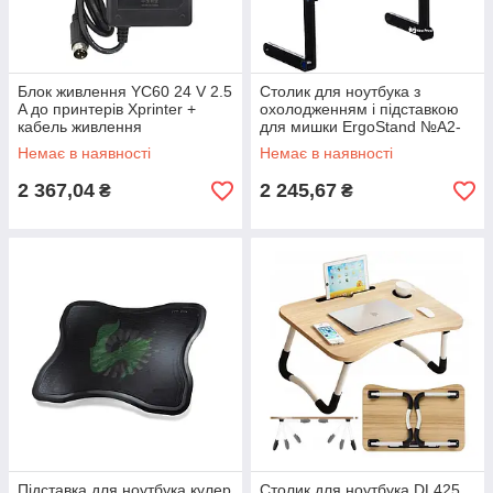
Блок живлення YC60 24 V 2.5
Столик для ноутбука з
A до принтерів Xprinter +
охолодженням і підставкою
кабель живлення
для мишки ErgoStand №A2-
46 (2552)
Немає в наявності
Немає в наявності
2 367,04
2 245,67
₴
₴
Підставка для ноутбука кулер
Столик для ноутбука DL425