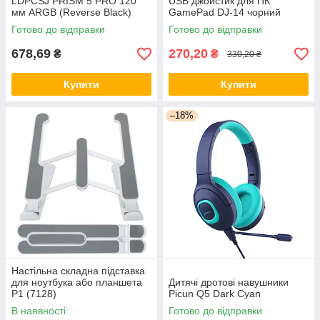
LDPCSJ PRISM 5 PRO 120
USB джойстик для ПК
мм ARGB (Reverse Black)
GamePad DJ-14 чорний
Готово до відправки
Готово до відправки
678,69
270,20
₴
₴
330,20 ₴
Купити
Купити
–18%
Настільна складна підставка
для ноутбука або планшета
Дитячі дротові навушники
P1 (7128)
Picun Q5 Dark Cyan
В наявності
Готово до відправки