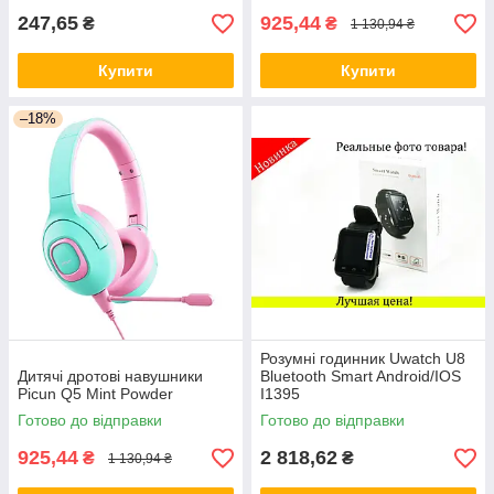
247,65
925,44
₴
₴
1 130,94 ₴
Купити
Купити
–18%
Розумні годинник Uwatch U8
Дитячі дротові навушники
Bluetooth Smart Android/IOS
Picun Q5 Mint Powder
I1395
Готово до відправки
Готово до відправки
925,44
2 818,62
₴
₴
1 130,94 ₴