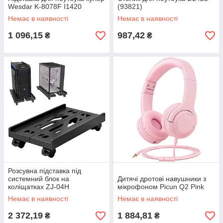
Wesdar K-8078F I1420
(93821)
Немає в наявності
Немає в наявності
1 096,15
987,42
₴
₴
Розсувна підставка під
системний блок на
Дитячі дротові навушники з
коліщатках ZJ-04H
мікрофоном Picun Q2 Pink
Немає в наявності
Немає в наявності
2 372,19
1 884,81
₴
₴