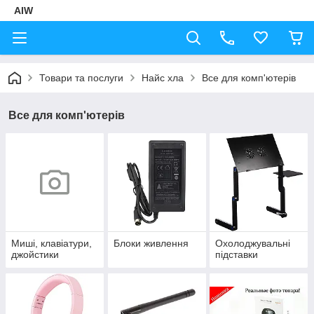
AIW
Товари та послуги
Найс хла
Все для комп'ютерів
Все для комп'ютерів
Миші, клавіатури,
Блоки живлення
Охолоджувальні
джойстики
підставки