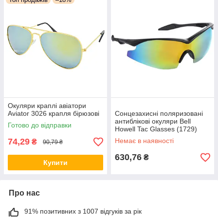
Окуляри краплі авіатори
Aviator 3026 крапля бірюзові
Сонцезахисні поляризовані
антиблікові окуляри Bell
Готово до відправки
Howell Tac Glasses (1729)
74,29
Немає в наявності
₴
90,79 ₴
630,76
₴
Купити
Про нас
91% позитивних з 1007 відгуків за рік