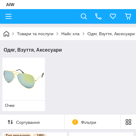
AIW
Товари та послуги
Найс хла
Одяг, Взуття, Аксесуари
Одяг, Взуття, Аксесуари
Очки
Сортування
0
Фільтри
Топ продажів
–18%