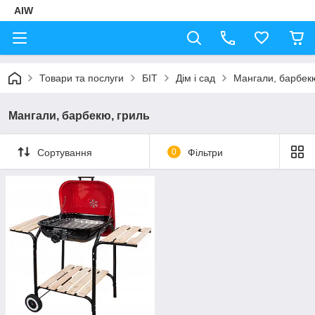
AIW
Товари та послуги
БІТ
Дім і сад
Мангали, барбекю
Мангали, барбекю, гриль
Сортування
0
Фільтри