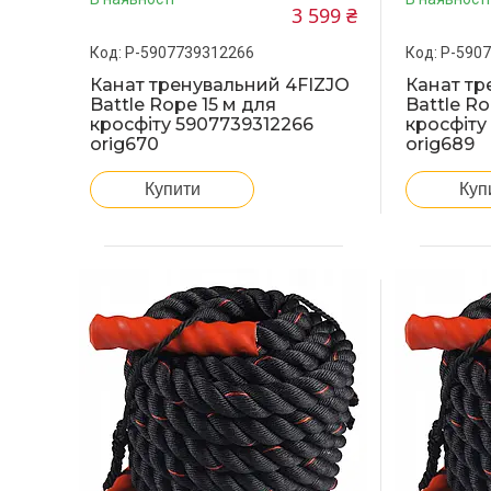
3 599 ₴
P-5907739312266
P-590
Канат тренувальний 4FIZJO
Канат тр
Battle Rope 15 м для
Battle Ro
кросфіту 5907739312266
кросфіту
orig670
orig689
Купити
Куп