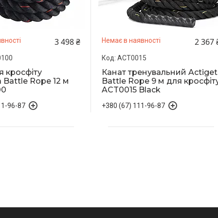
3 498 ₴
2 367 
вності
Немає в наявності
0100
ACT0015
я кросфіту
Канат тренувальний Actiget
 Battle Rope 12 м
Battle Rope 9 м для кросфіт
00
ACT0015 Black
11-96-87
+380 (67) 111-96-87