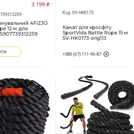
3 199 ₴
SV-HK0173
7739312259
енувальний 4FIZJO
Канат для кросфіту
pe 12 м для
SportVida Battle Rope 15 м
 5907739312259
SV-HK0173 orig113
ити
+380 (67) 111-96-87