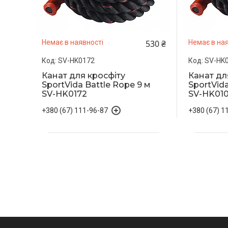
530 ₴
Немає в наявності
Немає в ная
SV-HK0172
SV-HK
Канат для кросфіту
Канат дл
SportVida Battle Rope 9 м
SportVida
SV-HK0172
SV-HK01
+380 (67) 111-96-87
+380 (67) 1