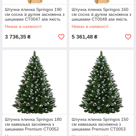
Штучна ялинка Springos 190
Штучна ялинка Springos 160
см сосна зі дулом засніжена з
см сосна зі дулом засніжена з
шишками CT0047 aiw якість
шишками CT0048 aiw якість
Немає в наявності
Немає в наявності
3 736,35
5 361,48
₴
₴
Штучна ялинка Springos 180
Штучна ялинка Springos 150
см кавказька засніжена з
см кавказька засніжена з
шишками Premium CT0052
шишками Premium CT0053
aiw якість
aiw якість