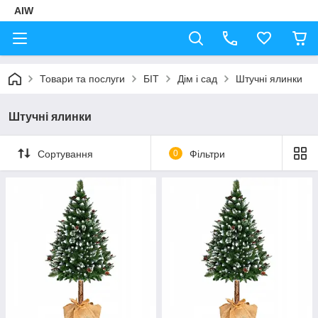
AIW
Товари та послуги
БІТ
Дім і сад
Штучні ялинки
Штучні ялинки
Сортування
0
Фільтри