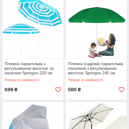
Пляжна парасолька з
Пляжна (садова) парасолька
регульованою висотою та
посилена з регульованою
нахилом Springos 220 см
висотою Springos 240 см
BU0011
BU0004
Немає в наявності
Немає в наявності
699
580
₴
₴