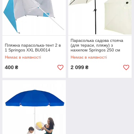
Парасолька садова стояча
Пляжна парасолька-тент 2 в
(для тераси, пляжу) з
1 Springos XXL BU0014
нахилом Springos 250 см
GU0013
Немає в наявності
Немає в наявності
400
2 099
₴
₴