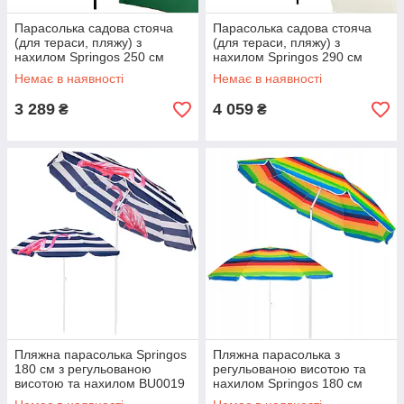
Парасолька садова стояча
Парасолька садова стояча
(для тераси, пляжу) з
(для тераси, пляжу) з
нахилом Springos 250 см
нахилом Springos 290 см
GU0014 aiw якість
GU0017 aiw якість
Немає в наявності
Немає в наявності
3 289
4 059
₴
₴
Пляжна парасолька Springos
Пляжна парасолька з
180 см з регульованою
регульованою висотою та
висотою та нахилом BU0019
нахилом Springos 180 см
aiw якість
BU0009