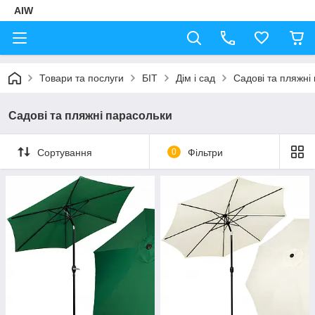
AIW
Товари та послуги
БІТ
Дім і сад
Садові та пляжні
Садові та пляжні парасольки
Сортування
0
Фільтри