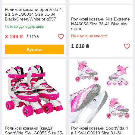
Роликові ковзани SportVida 4
в 1 SV-LG0034 Size 31-34
Black/Green/White orig557
Роликові ковзани Nils Extreme
NJ4605A Size 38-41 Blue aiw
Готово до відправки
якість
3 199
Немає в наявності
₴
3 779 ₴
1 619
₴
Купити
Роликові ковзани (квади)
Роликові ковзани SportVida 4
SportVida SV-LG0055 Size 35-
в 1 SV-LG0010 Size 31-34