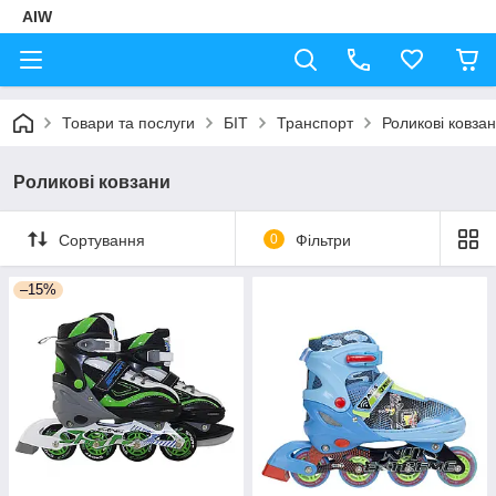
AIW
Товари та послуги
БІТ
Транспорт
Роликові ковза
Роликові ковзани
Сортування
0
Фільтри
–15%