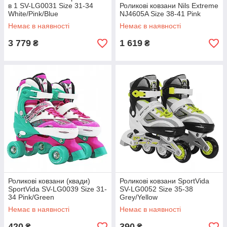
в 1 SV-LG0031 Size 31-34
Роликові ковзани Nils Extreme
White/Pink/Blue
NJ4605A Size 38-41 Pink
Немає в наявності
Немає в наявності
3 779
1 619
₴
₴
Роликові ковзани (квади)
Роликові ковзани SportVida
SportVida SV-LG0039 Size 31-
SV-LG0052 Size 35-38
34 Pink/Green
Grey/Yellow
Немає в наявності
Немає в наявності
420
390
₴
₴