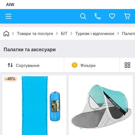
AIW
Товари та послуги
БІТ
Туризм і відпочинок
Палатк
Палатки та аксесуари
Сортування
0
Фільтри
–46%