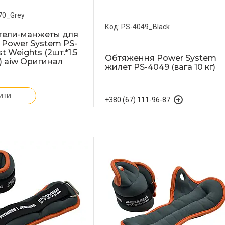
70_Grey
PS-4049_Black
тели-манжеты для
к Power System PS-
t Weights (2шт.*1.5
Обтяження Power System
а) aiw Оригинал
жилет PS-4049 (вага 10 кг)
ити
+380 (67) 111-96-87