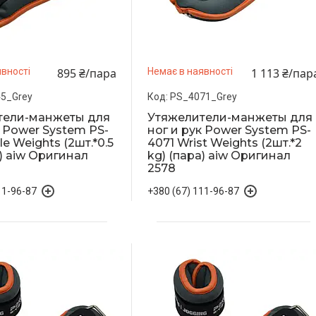
895 ₴/пара
1 113 ₴/пар
вності
Немає в наявності
5_Grey
PS_4071_Grey
тели-манжеты для
Утяжелители-манжеты для
к Power System PS-
ног и рук Power System PS-
e Weights (2шт.*0.5
4071 Wrist Weights (2шт.*2
а) aiw Оригинал
kg) (пара) aiw Оригинал
2578
11-96-87
+380 (67) 111-96-87