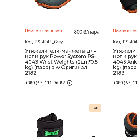
800 ₴/пара
Немає в наявності
Немає в ная
PS-4043_Grey
PS-404
Утяжелители-манжеты для
Утяжели
ног и рук Power System PS-
ног и ру
4043 Wrist Weights (2шт.*0.5
4045 Ankl
kg) (пара) aiw Оригинал
kg) (пар
2182
2183
+380 (67) 111-96-87
+380 (67) 1
Топ