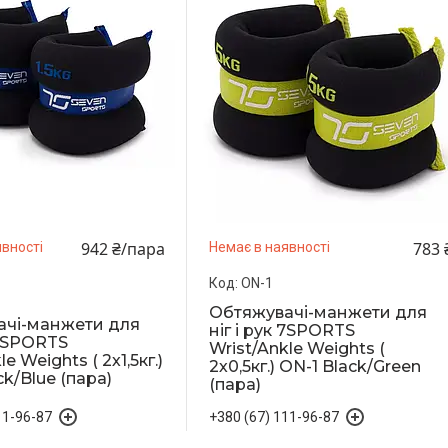
942 ₴/пара
783 
вності
Немає в наявності
ON-1
Обтяжувачі-манжети для
ачі-манжети для
ніг і рук 7SPORTS
 7SPORTS
Wrist/Ankle Weights (
e Weights ( 2х1,5кг.)
2х0,5кг.) ON-1 Black/Green
k/Blue (пара)
(пара)
11-96-87
+380 (67) 111-96-87