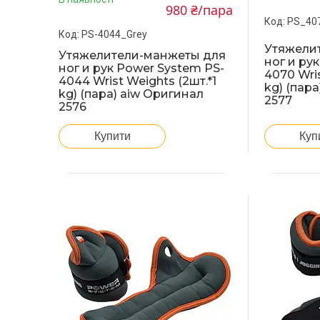
980 ₴/пара
PS_40
PS-4044_Grey
Утяжели
Утяжелители-манжеты для
ног и ру
ног и рук Power System PS-
4070 Wris
4044 Wrist Weights (2шт.*1
kg) (пар
kg) (пара) aiw Оригинал
2577
2576
Куп
Купити