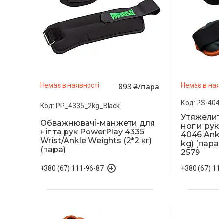
893 ₴/пара
Немає в наявності
Немає в ная
PS-404
PP_4335_2kg_Black
Утяжели
Обважнювачі-манжети для
ног и ру
ніг та рук PowerPlay 4335
4046 Ankl
Wrist/Ankle Weights (2*2 кг)
kg) (пар
(пара)
2579
+380 (67) 111-96-87
+380 (67) 1