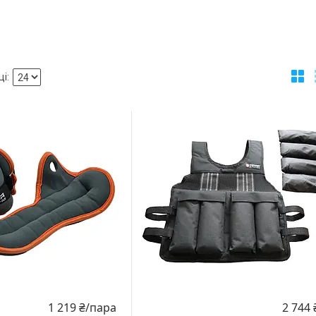
2 744 
1 219 ₴/пара