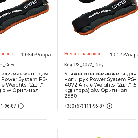
1 084 ₴/пара
1 012 ₴/пар
вності
Немає в наявності
6_Grey
PS_4072_Grey
тели-манжеты для
Утяжелители-манжеты для
к Power System PS-
ног и рук Power System PS-
e Weights (2шт.*1
4072 Ankle Weights (2шт.*1.5
а) aiw Оригинал
kg) (пара) aiw Оригинал
2580
11-96-87
+380 (67) 111-96-87