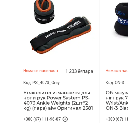
1 233 ₴/пара
Немає в наявності
Немає в ная
PS_4073_Grey
ON-3
Утяжелители-манжеты для
Обтяжув
ног и рук Power System PS-
ніг і рук
4073 Ankle Weights (2шт.*2
Wrist/Ankl
kg) (пара) aiw Оригинал 2581
ON-3 Blac
+380 (67) 111-96-87
+380 (67) 1