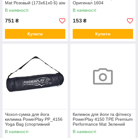
Mat Розовый (173x61x0.6) aiw
Оригинал 1604
Оригинал 2743
В наявності
В наявності
751
153
₴
₴
Купити
Купити
Чохол-сумка для йога
Килимок для йоги та фітнесу
килимка PowerPlay PP_4156
PowerPlay 4150 TPE Premium
Yoga Bag (спортивний
Performance Mat Зелений
футляр) aiw Оригинал 3717
(183x61x0.6 см.)
В наявності
В наявності