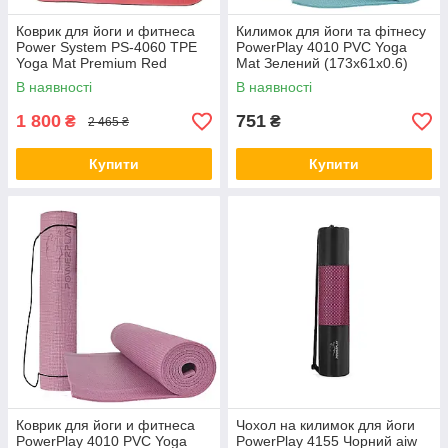
Коврик для йоги и фитнеса
Килимок для йоги та фітнесу
Power System PS-4060 TPE
PowerPlay 4010 PVC Yoga
Yoga Mat Premium Red
Mat Зелений (173x61x0.6)
(183х61х0.6) aiw Оригинал
aiw Оригинал 2742
В наявності
В наявності
2703
1 800
751
₴
₴
2 465 ₴
Купити
Купити
Коврик для йоги и фитнеса
Чохол на килимок для йоги
PowerPlay 4010 PVC Yoga
PowerPlay 4155 Чорний aiw