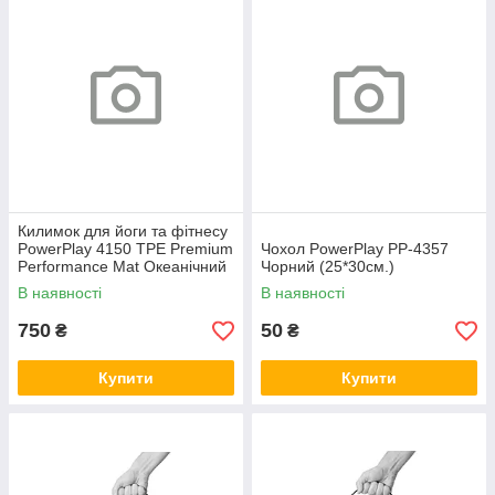
Килимок для йоги та фітнесу
PowerPlay 4150 TPE Premium
Чохол PowerPlay PP-4357
Performance Mat Океанічний
Чорний (25*30см.)
(183x61x0.6 см.)
В наявності
В наявності
750
50
₴
₴
Купити
Купити