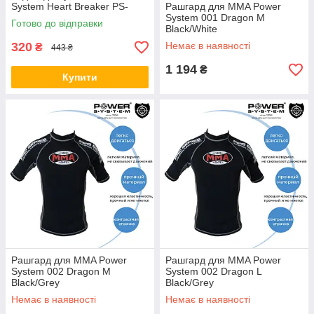
System Heart Breaker PS-
Рашгард для MMA Power
8005 Pink L
System 001 Dragon M
Готово до відправки
Black/White
320
Немає в наявності
₴
443 ₴
1 194
₴
Купити
Рашгард для MMA Power
Рашгард для MMA Power
System 002 Dragon M
System 002 Dragon L
Black/Grey
Black/Grey
Немає в наявності
Немає в наявності