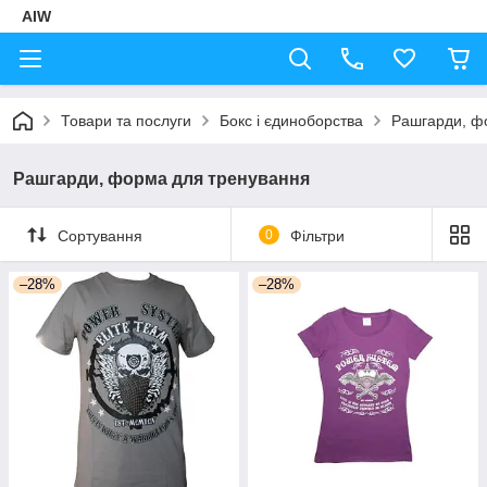
AIW
Товари та послуги
Бокс і єдиноборства
Рашгарди, ф
Рашгарди, форма для тренування
Сортування
0
Фільтри
–28%
–28%