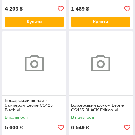
4 203
1 489
₴
₴
Купити
Купити
Боксерський шолом з
бампером Leone CS425
Боксерський шолом Leone
Black M
CS435 BLACK Edition M
В наявності
В наявності
5 600
6 549
₴
₴