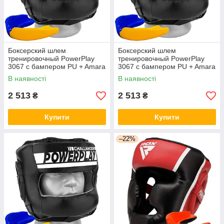
Боксерский шлем
Боксерский шлем
тренировочный PowerPlay
тренировочный PowerPlay
3067 с бампером PU + Amara
3067 с бампером PU + Amara
Черный M aiw Оригинал 1353
Черный L aiw Оригинал 1354
В наявності
В наявності
2 513
2 513
₴
₴
Купити
Купити
–22%