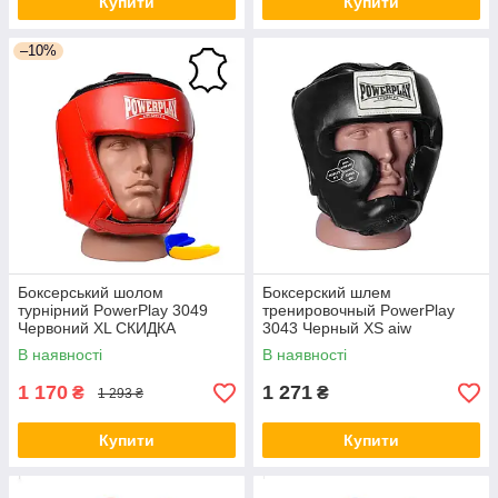
Купити
Купити
–10%
Боксерський шолом
Боксерский шлем
турнірний PowerPlay 3049
тренировочный PowerPlay
Червоний XL СКИДКА
3043 Черный XS aiw
Оригинал 1510
В наявності
В наявності
1 170
1 271
₴
₴
1 293 ₴
Купити
Купити