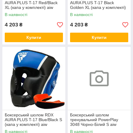
AURA PLUS T-17 Red/Black
AURA PLUS T-17 Black
XL (капа у комплекті) aiw
Golden XL (капа у комплекті)
Оригинал 4020
aiw Оригинал 4146
В наявності
В наявності
4 203
4 203
₴
₴
Купити
Купити
Боксерський шолом RDX
Боксерський шолом
AURA PLUS T-17 Blue/Black S
тренувальний PowerPlay
(капа у комплекті) aiw
3048 Чорно-Білий S aiw
Оригинал 4148
Оригинал 4364
В наявності
В наявності