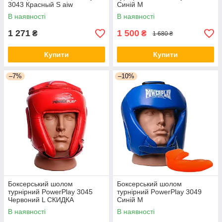
3043 Красный S aiw
Синій M
Оригинал 130
В наявності
В наявності
1 271
1 500
₴
₴
1 680 ₴
Купити
Купити
–7%
–10%
Боксерський шолом
Боксерський шолом
турнірний PowerPlay 3045
турнірний PowerPlay 3049
Червоний L СКИДКА
Синій M
В наявності
В наявності