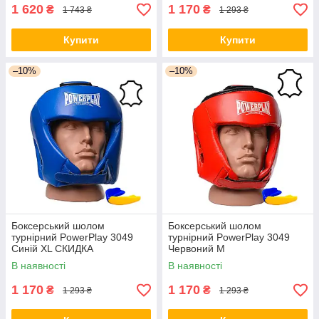
1 620
1 170
₴
₴
1 743 ₴
1 293 ₴
Купити
Купити
–10%
–10%
Боксерський шолом
Боксерський шолом
турнірний PowerPlay 3049
турнірний PowerPlay 3049
Синій XL СКИДКА
Червоний M
В наявності
В наявності
1 170
1 170
₴
₴
1 293 ₴
1 293 ₴