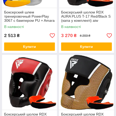
Боксерский шлем
Боксерський шолом RDX
тренировочный PowerPlay
AURA PLUS T-17 Red/Black S
3067 с бампером PU + Amara
(капа у комплекті) aiw
Черный XL aiw Оригинал
Оригинал 3962
В наявності
В наявності
1355
2 513
3 270
₴
₴
4 203 ₴
Купити
Купити
Боксерський шолом RDX
Боксерський шолом RDX