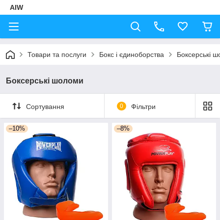
AIW
Товари та послуги
Бокс і єдиноборства
Боксерські 
Боксерські шоломи
Сортування
0
Фільтри
–10%
–8%